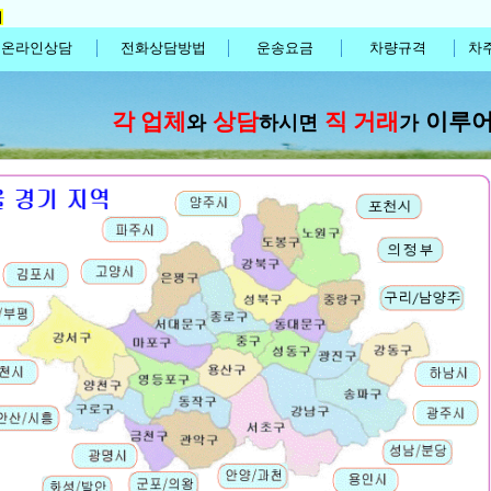
기
온라인상담
전화상담방법
운송요금
차량규격
차
각 업체
상담
직 거래
이루
와
하시면
가
상담
예약
1688-2404
,
은