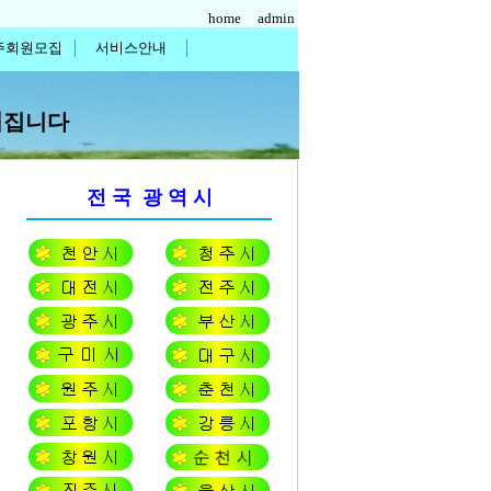
home
admin
주회원모집
서비스안내
어
집니다
전 국 광 역 시