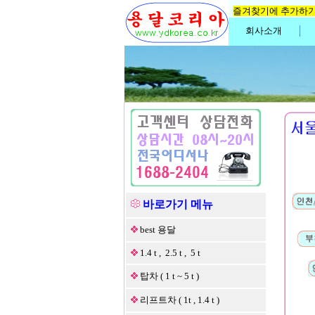
즐겨찾기에 추가하
회사소개
바로가기 메뉴
best 용달
1.4 t , 2.5 t , 5 t
탑차 ( 1 t ~ 5 t )
리프트차 ( 1t , 1.4 t )