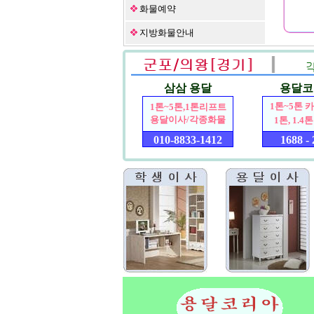
화물예약
지방화물안내
삼삼 용달
용달코
1톤~5톤 카
1톤~5톤,1톤리프트
용달이사/각종화물
1톤, 1.
010-8833-1412
1688 -