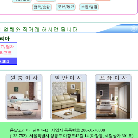
리아
고, 탑차
4톤리프트
 2404
용달코리아 관허4-42 사업자 등록번호 206-01-76008
(133-752) 서울특별시 성동구 마장로42길 14 (마장동, 세림상가 301호)