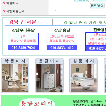
화물예약
지방화물안내
전국용
강남우리용달
삼삼 용달
1톤리프
1톤
1톤, 1.4톤, 리프트
1톤, 1.4톤, 
용달이사/용달화물
용달화물/용달이사
용달이사/용
010-5489-7924
010-8833-1412
010-4477-
용달코리아 관허4-42 사업
(133-752) 서울특별시 