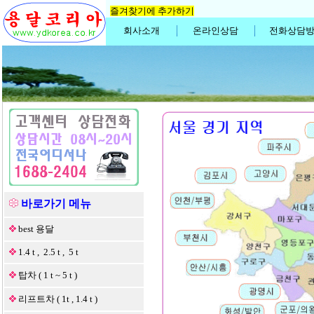
즐겨찾기에 추가하기
회사소개
온라인상담
전화상담
바로가기 메뉴
best 용달
1.4 t , 2.5 t , 5 t
탑차 ( 1 t ~ 5 t )
리프트차 ( 1t , 1.4 t )